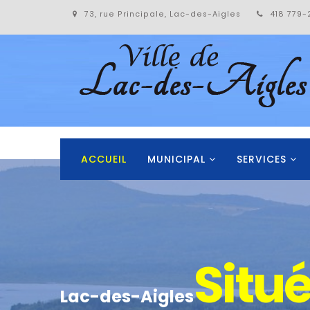
73, rue Principale, Lac-des-Aigles
418 779-
ACCUEIL
MUNICIPAL
SERVICES
Un en
Découvrez