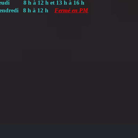
eudi 8 h à 12 h et 13 h à 16 h
endredi 8 h à 12 h
Fermé en PM