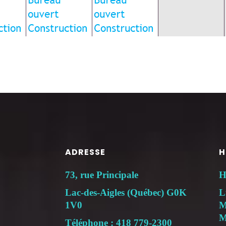
ADRESSE
H
73, rue Principale
H
Lac-des-Aigles (Québec) G0K
L
1V0
M
M
Téléphone : 418 779-2300